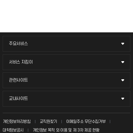
주요서비스
주요서비스
교무회의방송
서비스 지킴이
서비스 지킴이
교수채용
묻고 답하기
관련사이트
관련사이트
시설예약
불친절신고
국방헬프콜
교내사이트
교내사이트
인터넷증명
자주 묻는 질문(FAQ)
발전기금
교수회
입학안내
개인정보처리방침
교직원찾기
이메일주소 무단수집거부
칭찬마당
산학협력단
교육혁신본부
대학정보공시
개인정보 목적 외 이용 및 제 3차 제공 현황