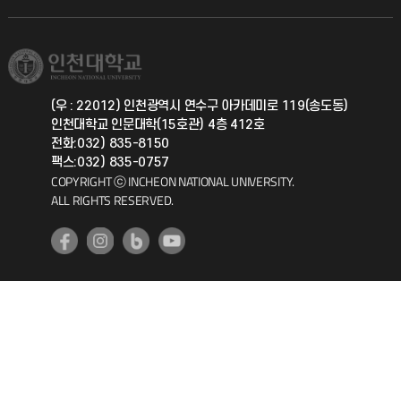
직원채용
학생서비스 지킴이
소비자생활협동조합
국제교류과
취업정보(학생)
총동문회
국제지원과
(우 : 22012) 인천광역시 연수구 아카데미로 119(송도동)
인천대학교 인문대학(15호관) 4층 412호
공자아카데미
전화:032) 835-8150
팩스:032) 835-0757
기초교육원
COPYRIGHT ⓒ INCHEON NATIONAL UNIVERSITY.
ALL RIGHTS RESERVED.
공학교육혁신센터
대학생활상담센터
사회봉사센터
생활원