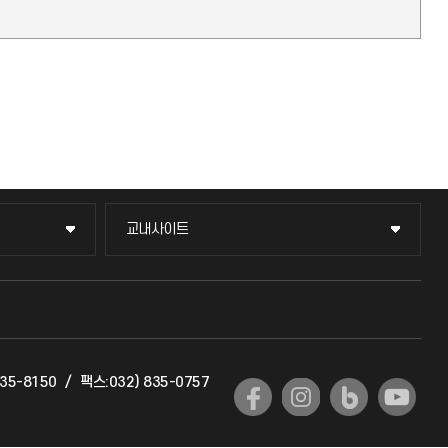
교내사이트
교내사이트
교수회
교육혁신본부
835-8150
/
팩스:032) 835-0757
국제교류과
국제지원과