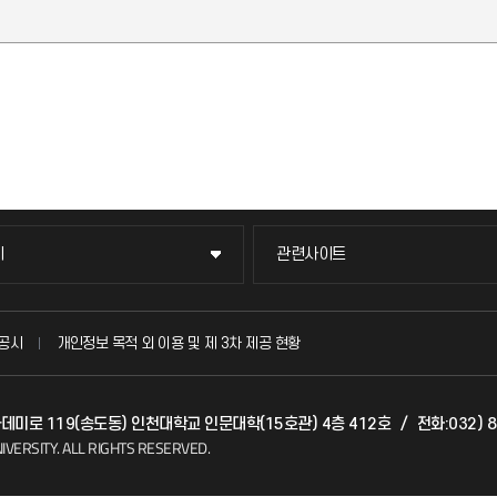
이
관련사이트
이
관련사이트
국방헬프콜
공시
개인정보 목적 외 이용 및 제 3차 제공 현황
발전기금
아카데미로 119(송도동) 인천대학교 인문대학(15호관) 4층 412호
/
전화:032) 
(FAQ)
산학협력단
IVERSITY.
ALL RIGHTS RESERVED.
소비자생활협동조합