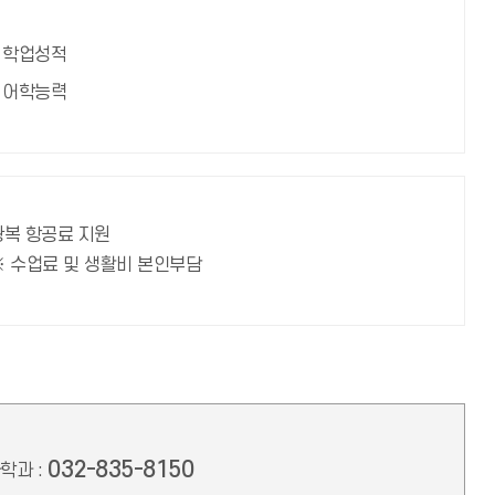
학업성적
어학능력
왕복 항공료 지원
※ 수업료 및 생활비 본인부담
032-835-8150
학과 :