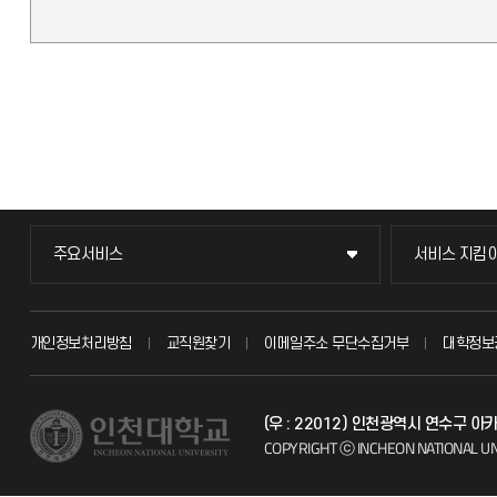
주요서비스
서비스 지킴
주요서비스
서비스 지킴
교무회의방송
묻고 답하기
개인정보처리방침
교직원찾기
이메일주소 무단수집거부
대학정보
교수채용
불친절신고
(우 : 22012) 인천광역시 연수구 
시설예약
자주 묻는 질문
COPYRIGHT ⓒ INCHEON NATIONAL UN
인터넷증명
칭찬마당