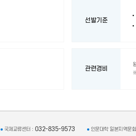
선발기준
관련경비
032-835-9573
국제교류센터 :
인문대학 일본지역문화