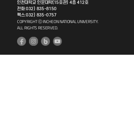
인천대학교 인문대학(15호관) 4층 412호
공자아카데미
전화:032) 835-8150
팩스:032) 835-0757
기초교육원
COPYRIGHT ⓒ INCHEON NATIONAL UNIVERSITY.
ALL RIGHTS RESERVED.
공학교육혁신센터
대학생활상담센터
사회봉사센터
생활원
원격지원
인천국제개발협력센터
예비군연대