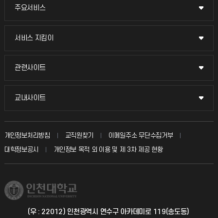
주요서비스
주요서비스
교무회의방송
서비스 지킴이
서비스 지킴이
교수채용
묻고 답하기
관련사이트
관련사이트
시설예약
불친절신고
국방헬프콜
교내사이트
교내사이트
인터넷증명
자주 묻는 질문(FAQ)
발전기금
교수회
입학안내
개인정보처리방침
교직원찾기
이메일주소 무단수집거부
칭찬마당
산학협력단
교육혁신본부
대학정보공시
개인정보 목적 외 이용 및 제 3차 제공 현황
직원채용
학생서비스 지킴이
소비자생활협동조합
국제교류과
취업정보(학생)
총동문회
국제지원과
(우 : 22012) 인천광역시 연수구 아카데미로 119(송도동)