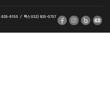
교육혁신본부
 835-8150
/
팩스:032) 835-0757
국제교류과
국제지원과
공자아카데미
기초교육원
공학교육혁신센터
대학생활상담센터
사회봉사센터
생활원