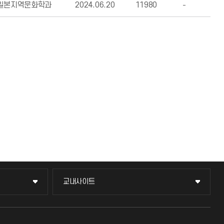
일본지역문화학과
2024.06.20
11980
교내사이트
교내사이트
교수회