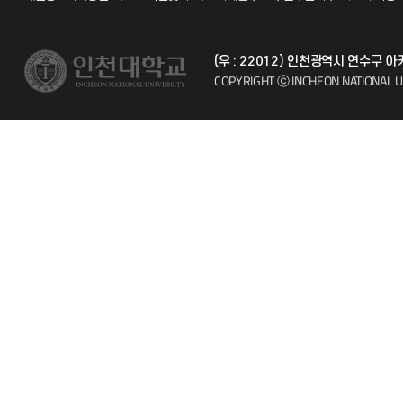
교수채용
불친절신고
(우 : 22012) 인천광역시 연수구 
시설예약
자주 묻는 질문
COPYRIGHT ⓒ INCHEON NATIONAL U
인터넷증명
칭찬마당
입학안내
학생서비스 
직원채용
취업정보(학생)