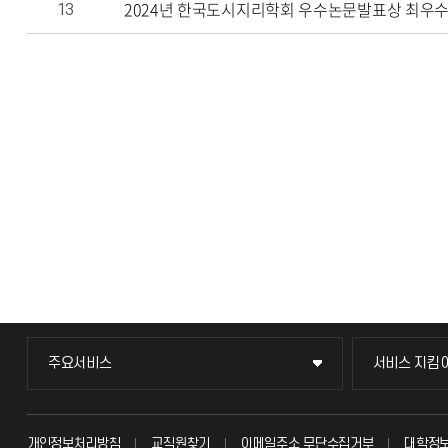
2024년 한국도시지리학회 우수논문발표상 최우수
13
주요서비스
서비스 지킴
주요서비스
서비스 지킴
교무회의방송
묻고 답하기
개인정보처리방침
교직원찾기
이메일주소 무단수집거부
대학정