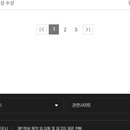
상 수상
1
2
3
이
관련사이트
이
관련사이트
국방헬프콜
보공시
개인정보 목적 외 이용 및 제 3차 제공 현황