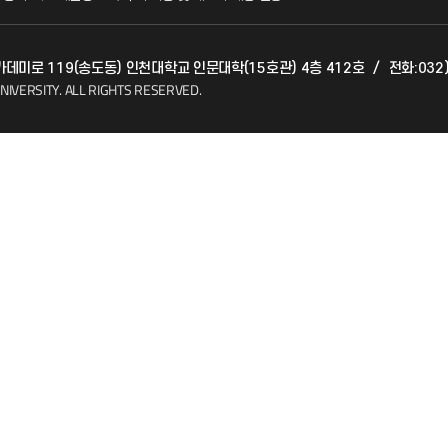
발전기금
아카데미로 119(송도동) 인천대학교 인문대학(15호관) 4층 412호
/
전화:032)
(FAQ)
산학협력단
NIVERSITY.
ALL RIGHTS RESERVED.
소비자생활협동조합
지킴이
총동문회